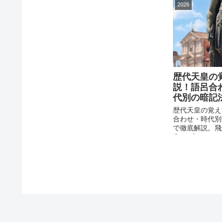
2026
歴代天皇の
説！語呂合
代別の暗記
歴代天皇の覚え
合わせ・時代別
で徹底解説。飛
皇を3点セット
ド）で覚える大
同しやすい天皇