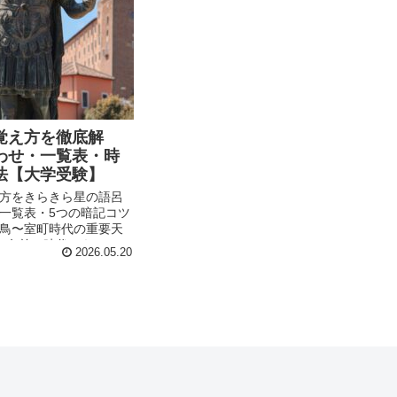
覚え方を徹底解
わせ・一覧表・時
法【大学受験】
方をきらきら星の語呂
一覧表・5つの暗記コツ
鳥〜室町時代の重要天
（名前・時代・キーワー
2026.05.20
学受験日本史対策。混
の比較表も収録。