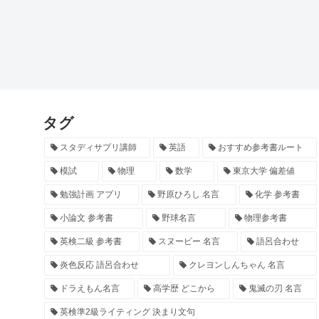
タグ
スタディサプリ講師
英語
おすすめ参考書ルート
模試
物理
数学
東京大学 偏差値
勉強計画 アプリ
野原ひろし 名言
化学 参考書
小論文 参考書
野球名言
物理参考書
英検二級 参考書
スヌーピー 名言
語呂合わせ
炎色反応 語呂合わせ
クレヨンしんちゃん 名言
ドラえもん名言
高学歴 どこから
鬼滅の刃 名言
英検準2級ライティング 決まり文句