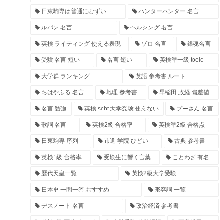
日東駒専は普通にむずい
ハンターハンター 名言
ルパン 名言
ヘルシング 名言
英検 ライティング 使える表現
ゾロ 名言
銀魂名言
受験 名言 短い
名言 短い
英検準一級 toeic
大学群 ランキング
英語 参考書 ルート
ちはやふる 名言
地理 参考書
早稲田 政経 偏差値
名言 勉強
英検 scbt 大学受験 使えない
プーさん 名言
歌詞 名言
英検2級 合格率
英検準2級 合格点
日東駒専 序列
市進 学院 ひどい
古典 参考書
英検1級 合格率
受験生に響く言葉
ことわざ 有名
歴代天皇一覧
英検2級大学受験
日本史 一問一答 おすすめ
形容詞 一覧
デスノート 名言
政治経済 参考書