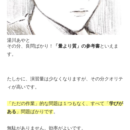
湯川あやと
その分、良問ばかり！
「量より質」の参考書
といえま
す。
たしかに、演習量は少なくなりますが、その分クオリテ
ィが高いです。
「ただの作業」的な問題は１つもなく、すべて「
学びが
ある
」問題ばかりです
。
無駄がありません。効率がよいです。