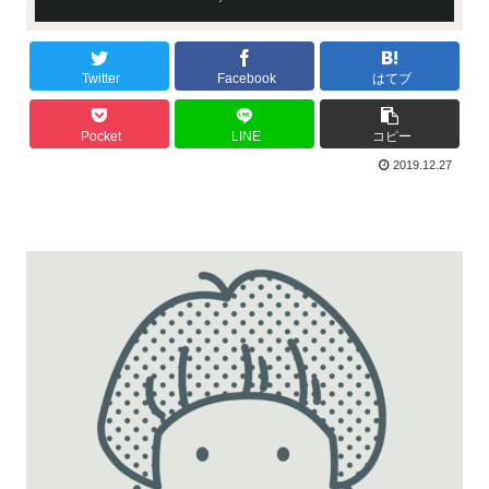
Twitter
Facebook
はてブ
Pocket
LINE
コピー
2019.12.27